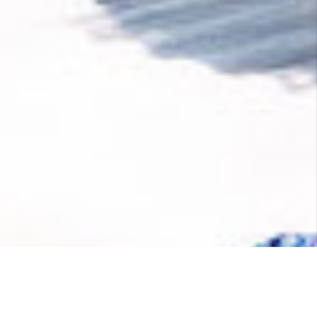
aankoop bij
SEOS SHOP
wordt bestemd voor
het opschalen van nieuwe technologieën voor
CO₂-verwijdering.