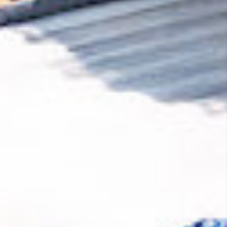
Pour contrer le réchauffement climatique, il
est essentiel d'éliminer le CO₂ de
l'atmosphère. Or, en matière de technologie,
nous avons du retard à rattraper dans ce
domaine. Une partie de chaque achat
effectué auprès de
Pépin
contribue à
développer les nouvelles technologies
d'élimination du CO₂.