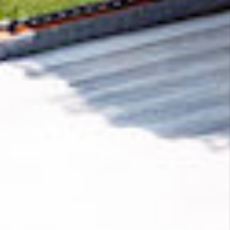
Pour contrer le réchauffement climatique, il
est essentiel d'éliminer le CO₂ de
l'atmosphère. Or, en matière de technologie,
nous avons du retard à rattraper dans ce
domaine. Une partie de chaque achat
effectué auprès de
We Girls
contribue à
développer les nouvelles technologies
d'élimination du CO₂.