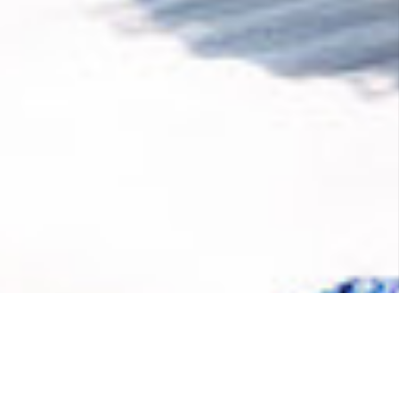
domaine. Une partie de chaque achat
effectué auprès de
Éhop
contribue à
développer les nouvelles technologies
d'élimination du CO₂.