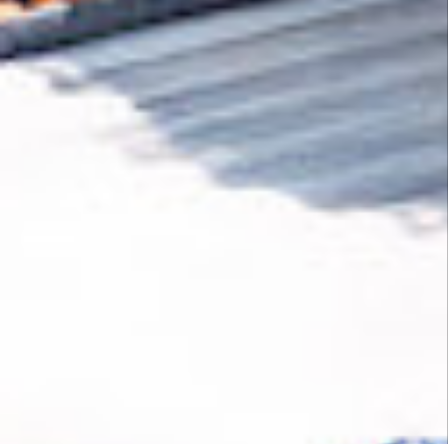
Die Entnahme von CO₂ aus der Atmosphäre
spielt bei der Bekämpfung des Klimawandels
eine entscheidende Rolle, doch die
Technologie hinkt noch immer hinterher. Von
jedem Kauf bei
JD-AutoTeile
fließt ein Teil der
Einnahmen in den Ausbau neuer CO₂-
Entnahmetechnologien.