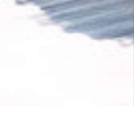
necesaria. Con cada compra a
IntegriApps
, se
amplían las nuevas tecnologías de eliminación
de dióxido de carbono.